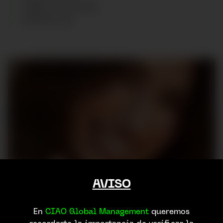
CABELLO
:
CASTAÑO
ZAPATOS
:
40
AVISO
En
CIAO Global Management
queremos