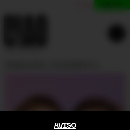
CONTACTO
ES
EN
SINGULARU | ALEJANDRA A.
SINGULARU | Alejandra A.
AVISO