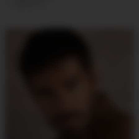
ZAPATOS
:
43