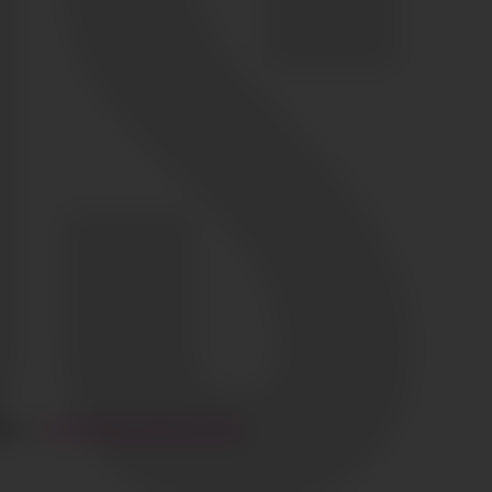
GAL
·
HI@CIAOGLOBALM.COM