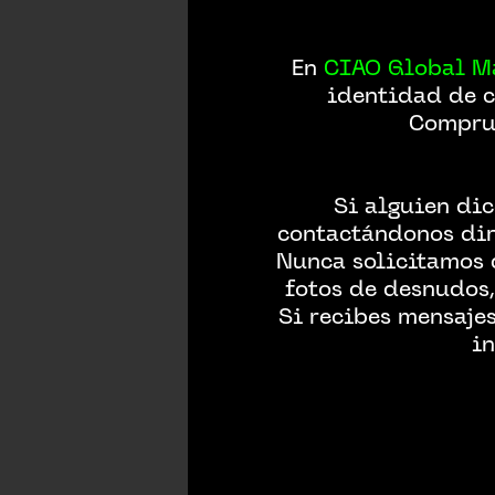
En
CIAO Global M
identidad de c
Comprue
CO
Si alguien dic
contactándonos dir
Nunca solicitamos 
fotos de desnudos,
Si recibes mensaje
in