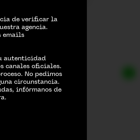
ia de verificar la
uestra agencia.
s emails
ROS
su autenticidad
 canales oficiales.
proceso. No pedimos
guna circunstancia.
udas, infórmanos de
ra.