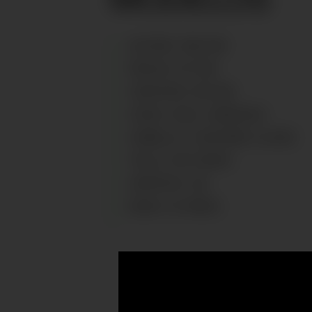
ALTURA
:
146
CM
PECHO
:
67
CM
CINTURA
:
59
CM
OJOS
:
AZUL VERDOSO
CABELLO
:
CASTAÑO CLARO
TALLA
:
10 YEARS
ZAPATOS
:
36
EDAD
:
12
AÑOS