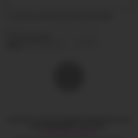
Acepto las condiciones y
política de privacidad
ENVIAR
COPYRIGHT © TODOS LOS DERECHOS RESERVADOS
CIAO
GOBAL MANAGEMENT
AVISO LEGAL
·
HI@CIAOGLOBALM.COM