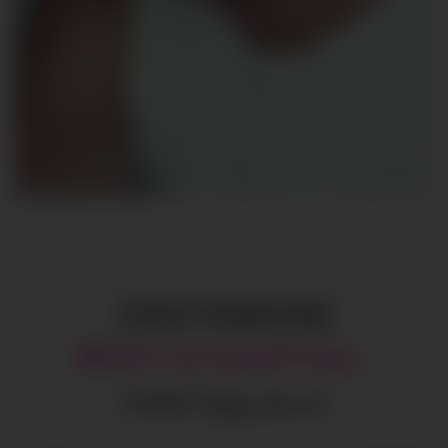
INSTAGRAM
@
adrianpedraja_
137615
Seguidores