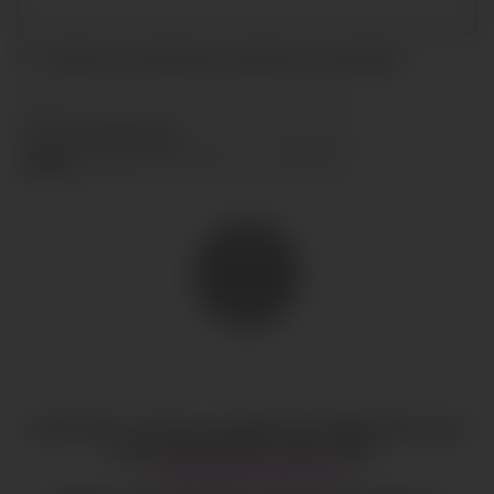
Acepto las condiciones y
política de privacidad
ENVIAR
COPYRIGHT © TODOS LOS DERECHOS RESERVADOS
CIAO
GOBAL MANAGEMENT
AVISO LEGAL
·
HI@CIAOGLOBALM.COM