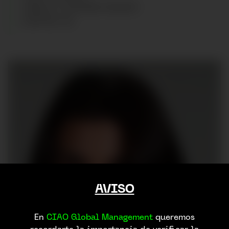
CABELLO
:
CASTAÑO OSCURO
ZAPATOS
:
38
AVISO
En
CIAO Global Management
queremos