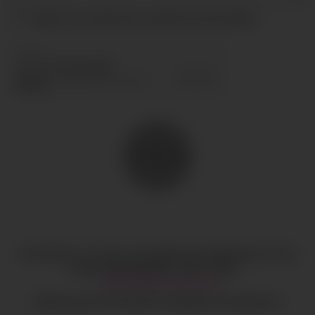
Acepto las condiciones y
política de privacidad
ENVIAR
COPYRIGHT © TODOS LOS DERECHOS RESERVADOS
CIAO
GOBAL MANAGEMENT
AVISO LEGAL
·
HI@CIAOGLOBALM.COM
MEDIASLIDE SOFTWARE DE AGENCIA DE MODELOS