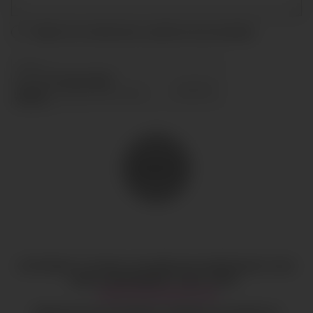
Acepto las condiciones y
política de privacidad
ENVIAR
COPYRIGHT © TODOS LOS DERECHOS RESERVADOS
CIAO
GOBAL MANAGEMENT
AVISO LEGAL
·
HI@CIAOGLOBALM.COM