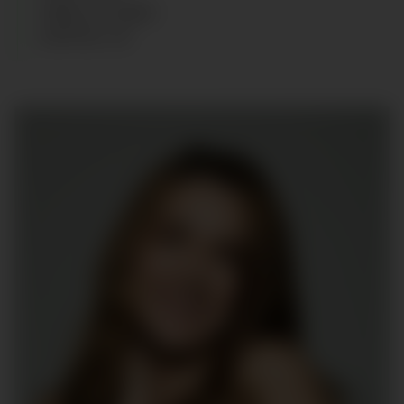
CABELLO
:
RUBIO
ZAPATOS
:
39