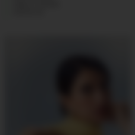
CABELLO
:
CASTAÑO
ZAPATOS
:
40