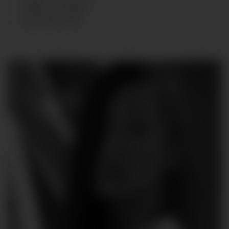
CABELLO
:
NEGRO
ZAPATOS
:
38.5