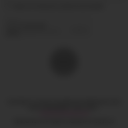
Acepto las condiciones y
política de privacidad
ENVIAR
COPYRIGHT © TODOS LOS DERECHOS RESERVADOS
CIAO
GOBAL MANAGEMENT
AVISO LEGAL
·
HI@CIAOGLOBALM.COM
MEDIASLIDE SOFTWARE DE AGENCIA DE MODELOS