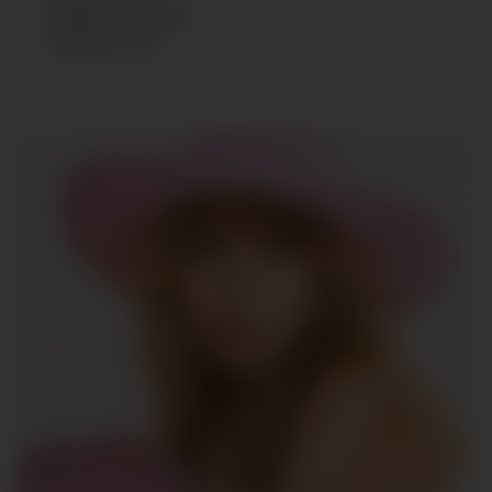
CABELLO
:
RUBIO
ZAPATOS
:
40