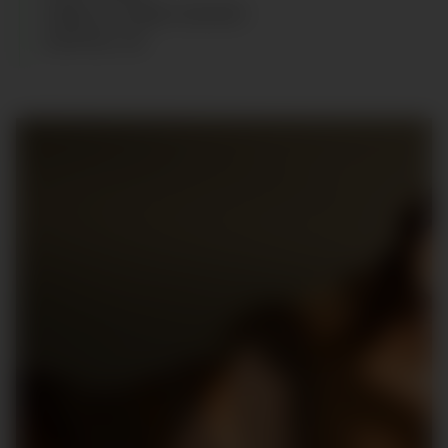
CABELLO
:
RUBIO OSCURO
ZAPATOS
:
39