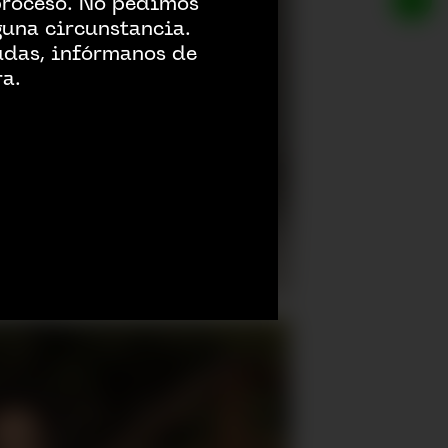
proceso. No pedimos
guna circunstancia.
udas, infórmanos de
ra.