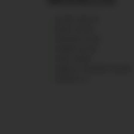
ALTURA
:
168
CM
BUSTO
:
86
CM
CINTURA
:
67
CM
CADERA
:
97
CM
OJOS
:
VERDE
CABELLO
:
CASTAÑO OSCURO
ZAPATOS
:
37