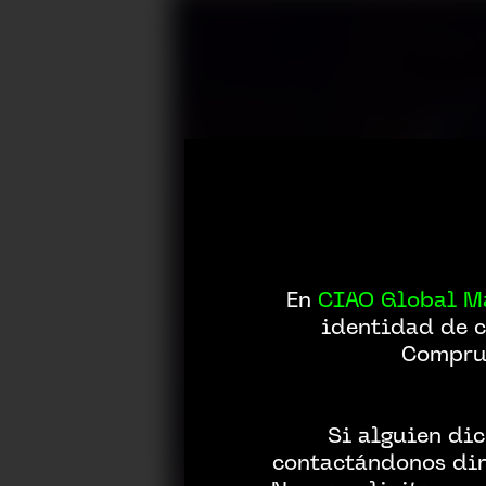
En
CIAO Global M
identidad de c
Comprue
Si alguien dic
contactándonos dir