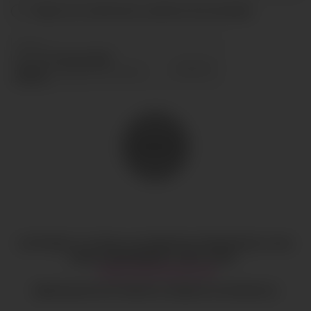
Acepto las condiciones y
política de privacidad
ENVIAR
COPYRIGHT © TODOS LOS DERECHOS RESERVADOS
CIAO
GOBAL MANAGEMENT
AVISO LEGAL
·
HI@CIAOGLOBALM.COM
MEDIASLIDE SOFTWARE DE AGENCIA DE MODELOS