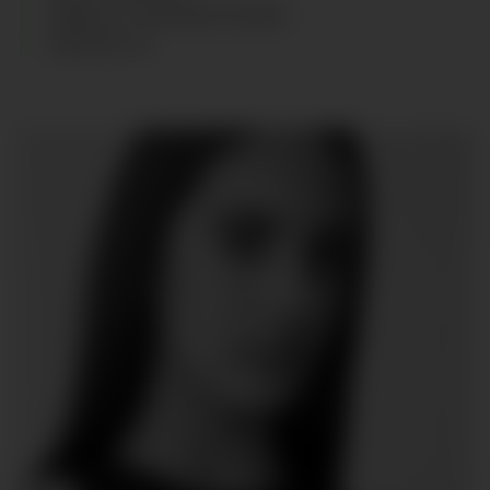
CABELLO
:
CASTAÑO ROJIZO
ZAPATOS
:
41