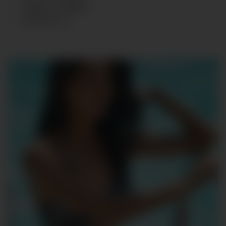
CABELLO
:
NEGRO
ZAPATOS
:
37