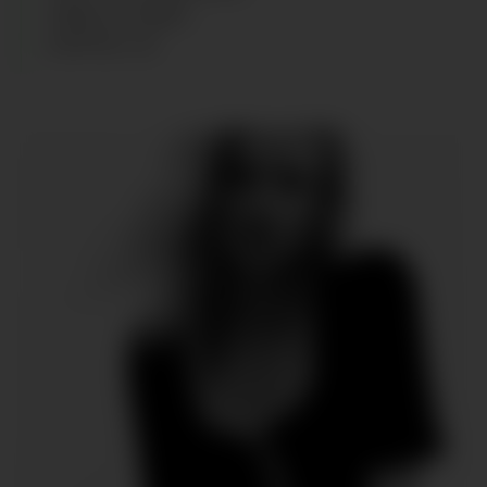
CABELLO
:
RUBIO
ZAPATOS
:
38