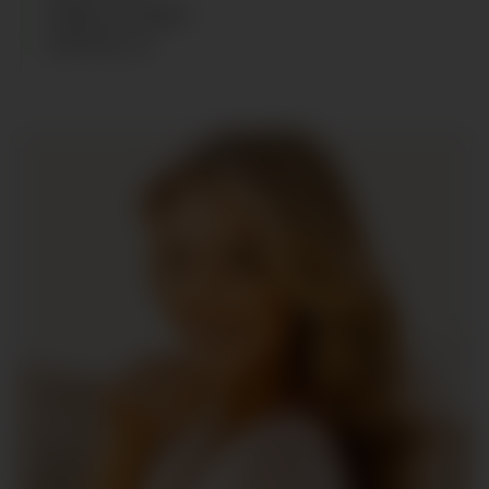
CABELLO
:
RUBIO
ZAPATOS
:
41