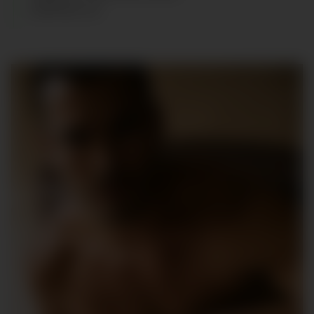
ZAPATOS
:
43