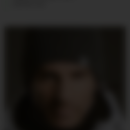
ZAPATOS
:
44.5