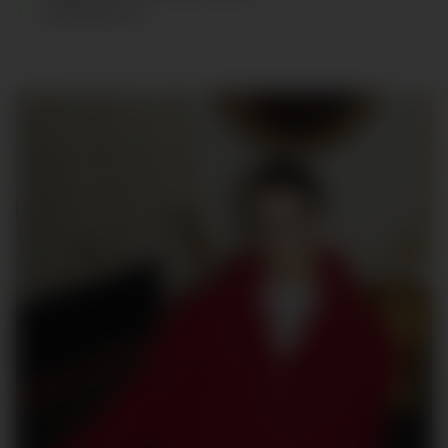
ZAPATOS
:
44