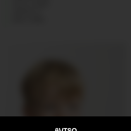
TALLA
:
5 YEARS
ZAPATOS
:
27
EDAD
:
4
AÑOS
AVISO