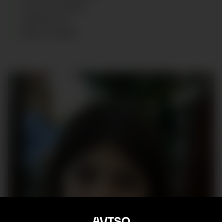
TALLA
:
10 YEARS
ZAPATOS
:
34
EDAD
:
9
AÑOS
AVISO