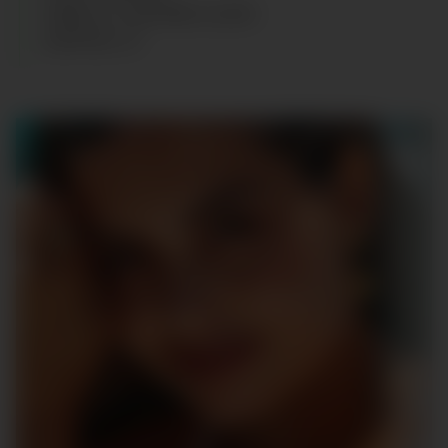
CABELLO
:
CASTAÑO CLARO
ZAPATOS
:
37